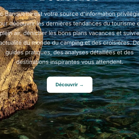
c Banquette est votre source d'information privilégi
our découvrir les dernières tendances du tourisme 
plein air, dénicher les bons plans vacances et suivr
'actualité du monde du camping et des croisières. D
guides pratiques, des analyses détaillées et des
destinations inspirantes vous attendent.
Découvrir →