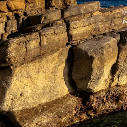
M
p
l