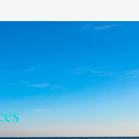
u
ces