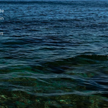
ée
en
e
es