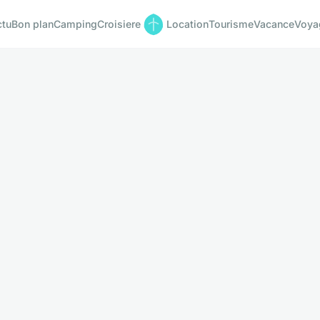
ctu
Bon plan
Camping
Croisiere
Location
Tourisme
Vacance
Voya