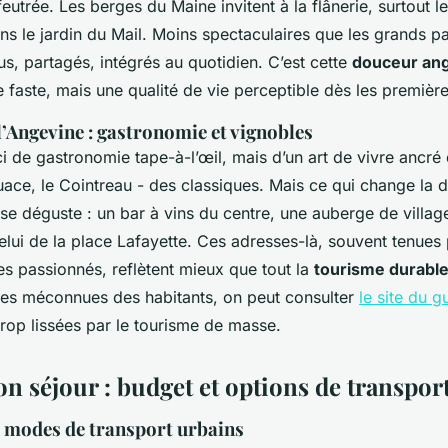
eutrée. Les berges du Maine invitent à la flânerie, surtout le 
ns le jardin du Mail. Moins spectaculaires que les grands pa
s, partagés, intégrés au quotidien. C’est cette
douceur an
de faste, mais une qualité de vie perceptible dès les premièr
 l’Angevine : gastronomie et vignobles
i de gastronomie tape-à-l’œil, mais d’un art de vivre ancré d
ouace, le Cointreau - des classiques. Mais ce qui change la 
a se déguste : un bar à vins du centre, une auberge de villa
ui de la place Lafayette. Ces adresses-là, souvent tenues
s passionnés, reflètent mieux que tout la
tourisme durabl
tes méconnues des habitants, on peut consulter
le site du 
trop lissées par le tourisme de masse.
n séjour : budget et options de transpor
 modes de transport urbains