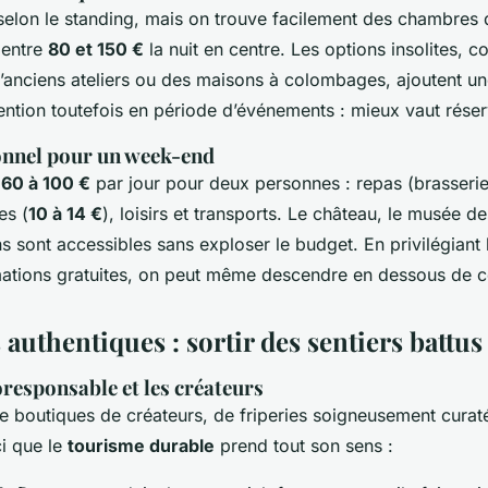
t selon le standing, mais on trouve facilement des chambres 
 entre
80 et 150 €
la nuit en centre. Les options insolites,
anciens ateliers ou des maisons à colombages, ajoutent u
tention toutefois en période d’événements : mieux vaut réser
onnel pour un week-end
n
60 à 100 €
par jour pour deux personnes : repas (brasserie 
es (
10 à 14 €
), loisirs et transports. Le château, le musée d
ins sont accessibles sans exploser le budget. En privilégiant 
mations gratuites, on peut même descendre en dessous de ce
authentiques : sortir des sentiers battus
responsable et les créateurs
 boutiques de créateurs, de friperies soigneusement curatée
ci que le
tourisme durable
prend tout son sens :