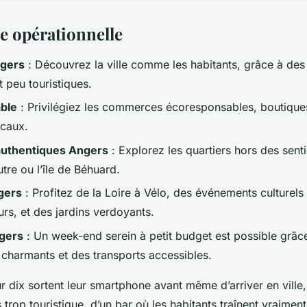
e opérationnelle
ngers
: Découvrez la ville comme les habitants, grâce à des
t peu touristiques.
ble
: Privilégiez les commerces écoresponsables, boutique
ocaux.
authentiques Angers
: Explorez les quartiers hors des senti
re ou l’île de Béhuard.
ngers
: Profitez de la Loire à Vélo, des événements culturel
s, et des jardins verdoyants.
ngers
: Un week-end serein à petit budget est possible grâc
charmants et des transports accessibles.
r dix sortent leur smartphone avant même d’arriver en ville,
trop touristique, d’un bar où les habitants traînent vraiment