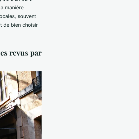
la manière
locales, souvent
êt de bien choisir
les revus par