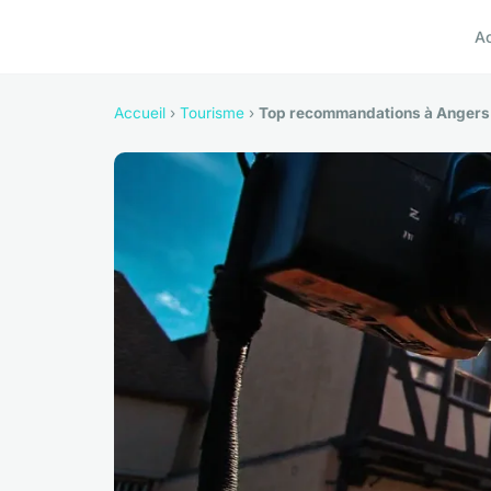
A
Accueil
›
Tourisme
›
Top recommandations à Angers :