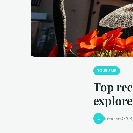
TOURISME
Top re
explore
É
Éléanore
07/04