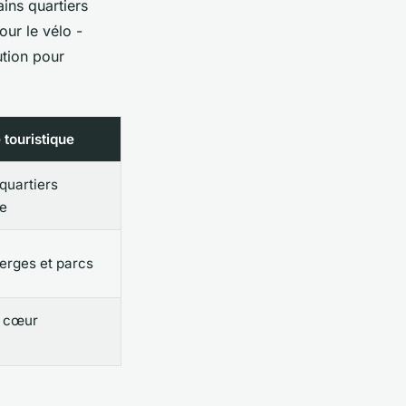
ins quartiers
our le vélo -
ution pour
 touristique
quartiers
re
berges et parcs
e cœur