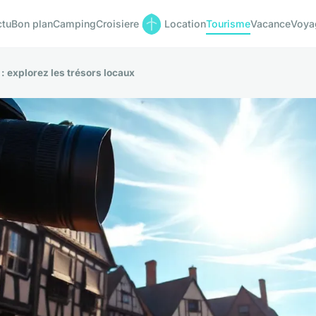
ctu
Bon plan
Camping
Croisiere
Location
Tourisme
Vacance
Voya
 explorez les trésors locaux