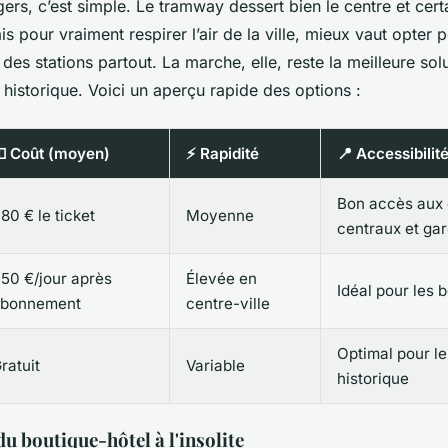
ers, c’est simple. Le tramway dessert bien le centre et certa
s pour vraiment respirer l’air de la ville, mieux vaut opter p
es stations partout. La marche, elle, reste la meilleure sol
 historique. Voici un aperçu rapide des options :
 Coût (moyen)
⚡ Rapidité
📍 Accessibilité
Bon accès aux 
,80 € le ticket
Moyenne
centraux et ga
,50 €/jour après
Élevée en
Idéal pour les 
bonnement
centre-ville
Optimal pour l
ratuit
Variable
historique
u boutique-hôtel à l'insolite