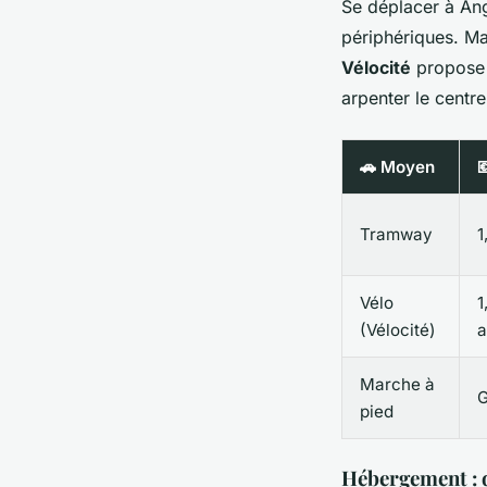
Se déplacer à Ang
périphériques. Mai
Vélocité
propose d
arpenter le centre
🚗 Moyen

Tramway
1
Vélo
1
(Vélocité)
a
Marche à
G
pied
Hébergement : d