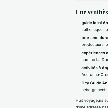
Une synthès
guide local A
authentiques e
tourisme dura
producteurs l
expériences 
comme La Dout
activités à A
Accroche-Cœur
City Guide A
hébergements 
Huit voyageurs su
d’une adresse pas 