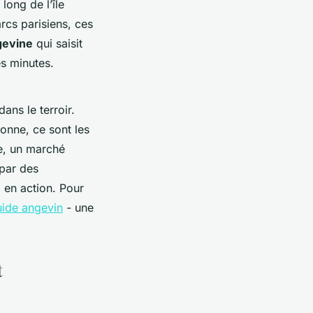
long de l’île
rcs parisiens, ces
gevine
qui saisit
es minutes.
ans le terroir.
donne, ce sont les
ge, un marché
 par des
e
en action. Pour
guide angevin
- une
t