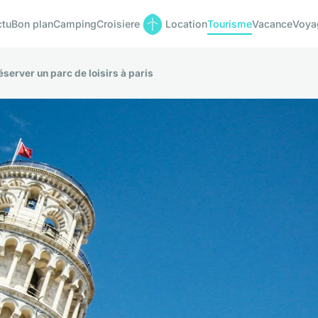
ctu
Bon plan
Camping
Croisiere
Location
Tourisme
Vacance
Voya
server un parc de loisirs à paris