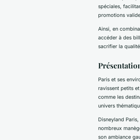
spéciales, facilit
promotions valides
Ainsi, en combina
accéder à des bill
sacrifier la qualit
Présentation
Paris et ses envir
ravissent petits e
comme les destina
univers thématiqu
Disneyland Paris,
nombreux manèges
son ambiance gaul