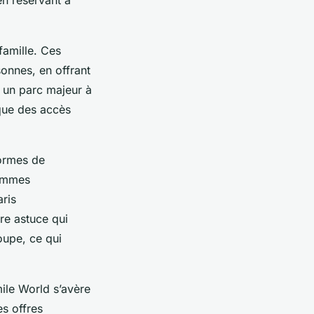
famille. Ces
sonnes, en offrant
r un parc majeur à
 que des accès
formes de
rammes
aris
re astuce qui
roupe, ce qui
mile World s’avère
s offres