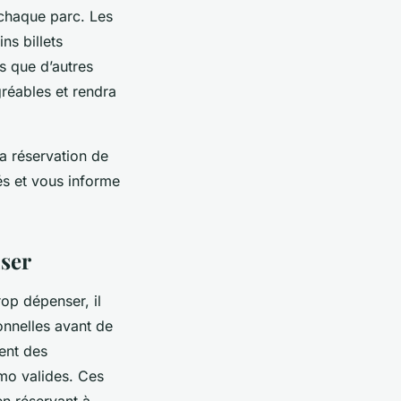
 chaque parc. Les
ns billets
s que d’autres
gréables et rendra
la réservation de
tés et vous informe
iser
rop dépenser, il
onnelles avant de
ent des
omo valides. Ces
en réservant à