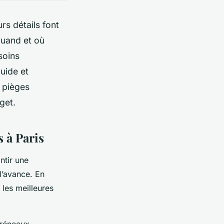
rs détails font
quand et où
esoins
uide et
 pièges
get.
s à Paris
ntir une
 l’avance. En
 les meilleures
créneaux