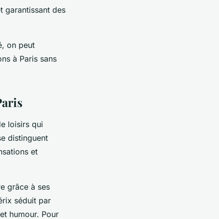
et garantissant des
é, on peut
ons à Paris sans
Paris
 loisirs qui
se distinguent
nsations et
re grâce à ses
rix séduit par
 et humour. Pour