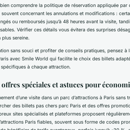
de bien comprendre la politique de réservation appliquée par
 souvent concernant les annulations et modifications : certai
ngés ou remboursés jusqu’à 48 heures avant la visite, tandi
ables. Vérifier ces détails vous évitera des surprises désa
n plus sereine.
tion sans souci et profiter de conseils pratiques, pensez à 
Paris avec Smile World qui facilite le choix des billets adap
 spécifiques à chaque attraction.
 offres spéciales et astuces pour économ
nement d’une visite dans un parc d’attractions à Paris sans t
ercher des billets pas chers parc Paris et des offres promoti
reux sites spécialisés et plateformes proposent régulièrem
’attractions Paris fiables, souvent sous forme de codes pr
 de bénéficier de tarifs avantageux, parfois jusqu’à -30 %, 