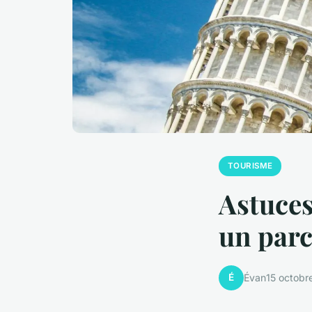
TOURISME
Astuces
un parc
É
Évan
15 octobr